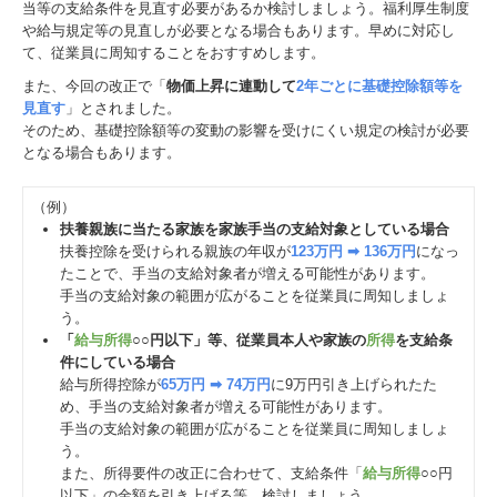
当等の支給条件を見直す必要があるか検討しましょう。福利厚生制度
や給与規定等の見直しが必要となる場合もあります。早めに対応し
て、従業員に周知することをおすすめします。
また、今回の改正で「
物価上昇に連動して
2年ごとに基礎控除額等を
見直す
」とされました。
そのため、基礎控除額等の変動の影響を受けにくい規定の検討が必要
となる場合もあります。
（例）
扶養親族に当たる家族を家族手当の支給対象としている場合
扶養控除を受けられる親族の年収が
123万円 ➡ 136万円
になっ
たことで、手当の支給対象者が増える可能性があります。
手当の支給対象の範囲が広がることを従業員に周知しましょ
う。
「
給与所得
○○円以下」等、従業員本人や家族の
所得
を支給条
件にしている場合
給与所得控除が
65万円 ➡ 74万円
に9万円引き上げられたた
め、手当の支給対象者が増える可能性があります。
手当の支給対象の範囲が広がることを従業員に周知しましょ
う。
また、所得要件の改正に合わせて、支給条件「
給与所得
○○円
以下」の金額を引き上げる等、検討しましょう。