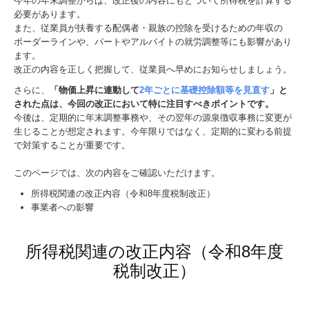
今年の年末調整からは、改正後の内容にもとづいて所得税を計算する
必要があります。
また、従業員が扶養する配偶者・親族の控除を受けるための年収の
ボーダーラインや、パートやアルバイトの就労調整等にも影響があり
ます。
改正の内容を正しく把握して、従業員へ早めにお知らせしましょう。
さらに、
「物価上昇に連動して
2年ごとに基礎控除額等を見直す
」と
された点は、今回の改正において特に注目すべきポイントです。
今後は、定期的に年末調整事務や、その翌年の源泉徴収事務に変更が
生じることが想定されます。今年限りではなく、定期的に変わる前提
で対策することが重要です。
このページでは、次の内容をご確認いただけます。
所得税関連の改正内容（令和8年度税制改正）
事業者への影響
所得税関連の改正内容（令和8年度
税制改正）