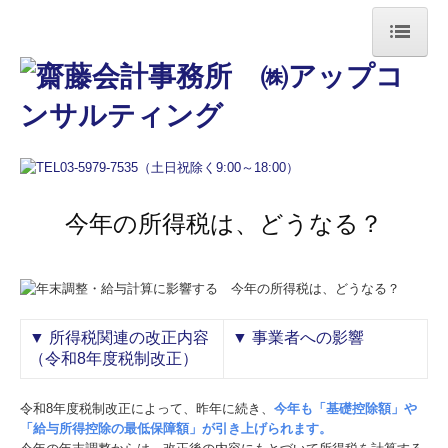
HOME
事務所案内
当事務所の強み
業務案内
今年の所得税は、どうなる？
採用情報
採用メッセージ
▼
所得税関連の改正内容
▼
事業者への影響
スタッフの声
（令和8年度税制改正）
お問合せ
令和8年度税制改正によって、昨年に続き、
今年も「基礎控除額」や
「給与所得控除の最低保障額」が引き上げられます。