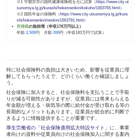
※1 宇都宮市の国民健康保険税を元に試算（
https://www.city.ut
sunomiya.lg.jp/kurashi/hokennenkin/kokuho/1003765.html
）
※2 国民年金の保険料（
https://www.city.utsunomiya.lg.jp/kura
shi/hokennenkin/nenkin/1003791.html
）
所得税
の負担増（年収178万円以上）
年額
2,500
円 月額
200
円（年収183万円で試算）
特に社会保険料の負担は大きいため、影響を従業員に理
解してもらったうえで、どのくらい働くか確認しましょ
う。
社会保険に加入すると、社会保険料を支払うことで手取
りが減る可能性がありますが、従業員には将来もらえる
年金額が増える・病気等の際に給付金が受け取れる等の
長期的なメリットもあります。従業員が総合的に判断で
きるように情報提供することが重要です。
厚生労働省の「社会保険適用拡大特設サイト」
に、事業
者向けの資料や従業員向けの社会保険加入に関する案内