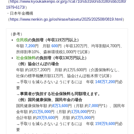
（
https://www.kyoukaikenpo.or.jp/g7/cat710/sb3160/sb3180/sbb3180/
1979-6173/
）
・日本年金機構
（
https://www.nenkin.go.jp/oshirase/taisetu/2025/202508/0819.html
）
（参考）
住民税
の負担増（年収119万円以上）
年額
7,200
円 月額
600
円（年収120万円、均等割額4,700円、
所得割率10%、森林環境税1,000円で試算）
社会保険料
の負担増（年収130万円以上）
（例）協会けんぽの場合
年額 約18万7,200円 月額 約1万5,600円（介護保険料なし、
社保の標準報酬月額11万円、協会けんぽ栃木県で試算）
→手取りを減らさないようにするには 年収
148万7,200
円必
要
→
事業者が負担する社会保険料も同額増えます。
（例）国民健康保険、国民年金の場合
国民健康保険年額 約
8万3,600
円（月額 約
7,000
円*1）、国民年
金年額 約
21万6,000
円（月額 約
1万8,000
円*2）
合計年額 約
29万9,600
円 月額 約
2万5,000
円
→手取りを減らさないようにするには 年収
159万9,600
円必
要