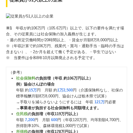
※1
年収が約106万円（105.6万円）以上で、以下の要件を満たす場
合、その従業員には社会保険の加入義務が生じます。
・週の所定労働時間が20時間以上、・賃金が月額8万8,000円以上
※（年収計算で約106万円、残業代・賞与・通勤手当・臨時の手当は
含まない）、・2か月を超えて働く予定がある、・学生ではない
※ 当要件は令和8年10月以降廃止される予定です。
（参考）
社会保険料
の負担増（年収 約106万円以上）
例）協会けんぽの場合
年額 約
15万
円 月額 約
1万2,500
円（介護保険料なし、社保の
標準報酬月額8万8,000円、協会けんぽ栃木県で試算）
→手取りを減らさないようにするには 年収
121万
円必要
→
事業者が負担する社会保険料も同額増えます。
住民税
の負担増（年収119万円以上）
年額
7,200
円 月額
600
円（年収120万円、均等割額4,700円、
所得割率10%、森林環境税1,000円で試算）
所得税
の負担増（年収178万円以上）