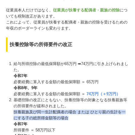
従業員本人だけではなく、
従業員が扶養する配偶者・親族の控除
につ
いても税制改正があります。
これによって、従業員が扶養する配偶者・親族の控除を受けるための
年収のボーダーラインも変わります。
扶養控除等の所得要件の改正
給与所得控除の最低保障額が65万円 ➡74万円に引き上げられまし
た。
令和7年
必要経費に算入する金額の最低保障額 ＝ 65万円
令和8年、9年
必要経費に算入する金額の最低保障額 ＝
74万円（＋9万円）
基礎控除の改正にともない、扶養控除等の対象となる扶養親族等
の所得要件が緩和されました。
扶養親族及び同⼀⽣計配偶者の場合 または ひとり親の⽣計を⼀
にする⼦の総所得⾦額等の場合
令和7年
所得要件 ＝ 58万円以下