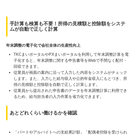
手計算も検算も不要！所得の見積額と控除額をシステ
ムが自動で正しく計算
年末調整の電子化で会社全体の生産性向上
TKCまいポータルやPXまいポータルを利用して年末調整計算を電
子化すると、年末調整に関する申告書等をWebで手間なく配付・
回収できます。
従業員が画面の案内に沿って入力した内容をシステムがチェック
します。また、入力した給与収入や公的年金収入にもとづき、所
得の見積額と控除額を自動で正しく計算します。
従業員から提出された申告書のデータを年末調整計算に利用でき
るため、給与担当者の入力作業を省力化できます。
あとどれくらい働けるかを確認
「パートやアルバイトへの支給累計額」「配偶者控除を受けられ