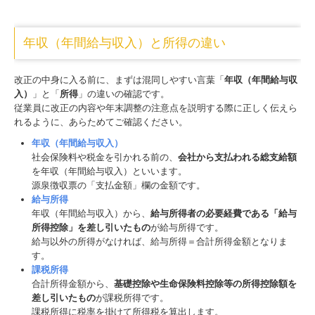
年収（年間給与収入）と所得の違い
改正の中身に入る前に、まずは混同しやすい言葉「
年収（年間給与収
入）
」と「
所得
」の違いの確認です。
従業員に改正の内容や年末調整の注意点を説明する際に正しく伝えら
れるように、あらためてご確認ください。
年収（年間給与収入）
社会保険料や税金を引かれる前の、
会社から支払われる総支給額
を年収（年間給与収入）といいます。
源泉徴収票の「支払金額」欄の金額です。
給与所得
年収（年間給与収入）から、
給与所得者の必要経費である「給与
所得控除」を差し引いたもの
が給与所得です。
給与以外の所得がなければ、給与所得＝合計所得金額となりま
す。
課税所得
合計所得金額から、
基礎控除や生命保険料控除等の所得控除額を
差し引いたもの
が課税所得です。
課税所得に税率を掛けて所得税を算出します。